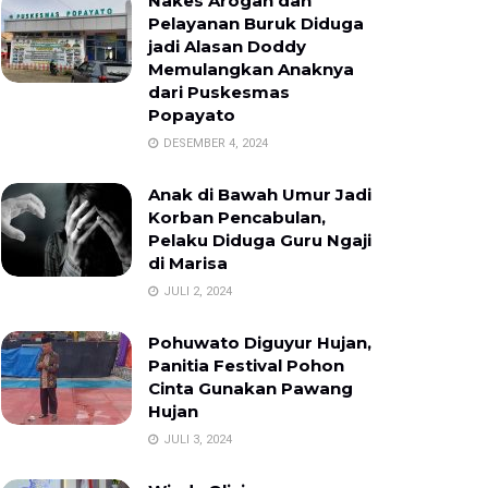
Nakes Arogan dan
Pelayanan Buruk Diduga
jadi Alasan Doddy
Memulangkan Anaknya
dari Puskesmas
Popayato
DESEMBER 4, 2024
Anak di Bawah Umur Jadi
Korban Pencabulan,
Pelaku Diduga Guru Ngaji
di Marisa
JULI 2, 2024
Pohuwato Diguyur Hujan,
Panitia Festival Pohon
Cinta Gunakan Pawang
Hujan
JULI 3, 2024