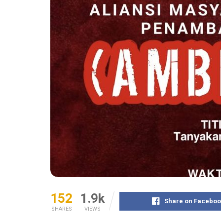
152
1.9k
Share on Faceboo
SHARES
VIEWS