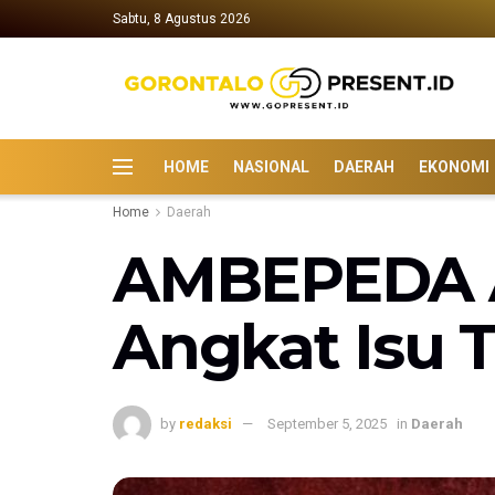
Sabtu, 8 Agustus 2026
HOME
NASIONAL
DAERAH
EKONOMI
Home
Daerah
AMBEPEDA Ak
Angkat Isu T
by
redaksi
September 5, 2025
in
Daerah