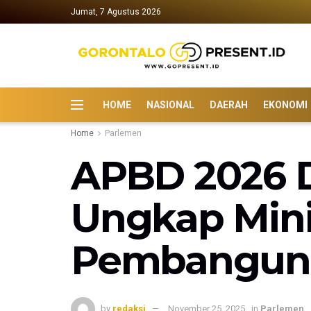
Jumat, 7 Agustus 2026
HOME
NASIONAL
DAERAH
EKONOMI
Home
Parlemen
APBD 2026 D
Ungkap Min
Pembangun
by
redaksi
November 25, 2025
in
Parlemen