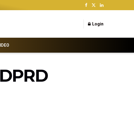
Login
IDEO
, DPRD