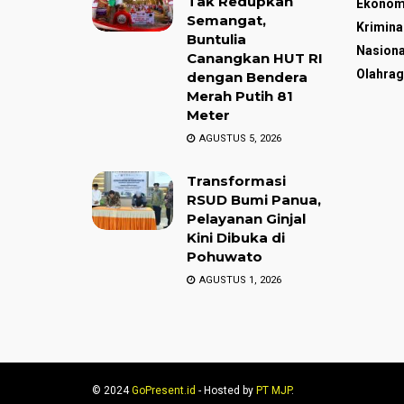
Tak Redupkan
Ekonom
Semangat,
Krimina
Buntulia
Nasiona
Canangkan HUT RI
Olahrag
dengan Bendera
Merah Putih 81
Meter
AGUSTUS 5, 2026
Transformasi
RSUD Bumi Panua,
Pelayanan Ginjal
Kini Dibuka di
Pohuwato
AGUSTUS 1, 2026
© 2024
GoPresent.id
- Hosted by
PT MJP
.