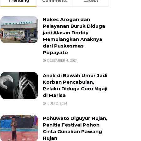
Trending
Comments
Latest
Nakes Arogan dan
Pelayanan Buruk Diduga
jadi Alasan Doddy
Memulangkan Anaknya
dari Puskesmas
Popayato
DESEMBER 4, 2024
Anak di Bawah Umur Jadi
Korban Pencabulan,
Pelaku Diduga Guru Ngaji
di Marisa
JULI 2, 2024
Pohuwato Diguyur Hujan,
Panitia Festival Pohon
Cinta Gunakan Pawang
Hujan