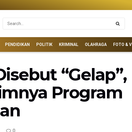
PENDIDIKAN
POLITIK
KRIMINAL
OLAHRAGA
FOTO & V
isebut “Gelap”
imnya Program
an
0