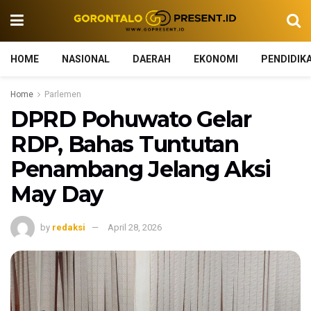
HOME
NASIONAL
DAERAH
EKONOMI
PENDIDIK
Home
Parlemen
DPRD Pohuwato Gelar
RDP, Bahas Tuntutan
Penambang Jelang Aksi
May Day
by
redaksi
April 28, 2026