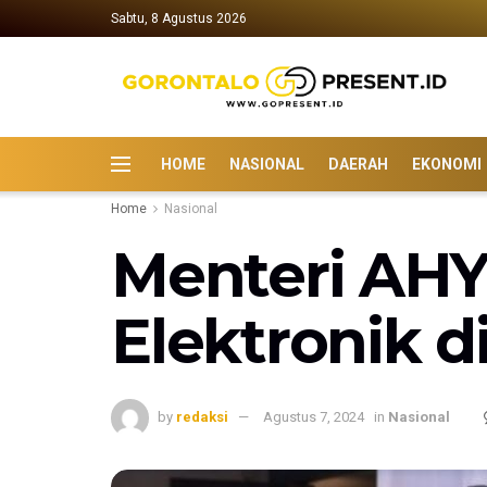
Sabtu, 8 Agustus 2026
HOME
NASIONAL
DAERAH
EKONOMI
Home
Nasional
Menteri AHY
Elektronik d
by
redaksi
Agustus 7, 2024
in
Nasional