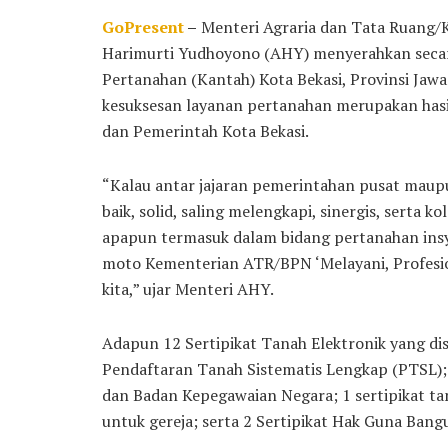
GoPresent
–
Menteri Agraria dan Tata Ruang/
Harimurti Yudhoyono (AHY) menyerahkan secara 
Pertanahan (Kantah) Kota Bekasi, Provinsi Jawa
kesuksesan layanan pertanahan merupakan hasil
dan Pemerintah Kota Bekasi.
“Kalau antar jajaran pemerintahan pusat maup
baik, solid, saling melengkapi, sinergis, serta 
apapun termasuk dalam bidang pertanahan insya
moto Kementerian ATR/BPN ‘Melayani, Profesion
kita,” ujar Menteri AHY.
Adapun 12 Sertipikat Tanah Elektronik yang diser
Pendaftaran Tanah Sistematis Lengkap (PTSL); 
dan Badan Kepegawaian Negara; 1 sertipikat ta
untuk gereja; serta 2 Sertipikat Hak Guna Ban