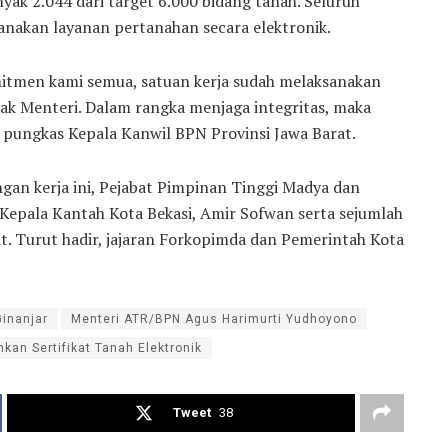
k 2.044 dari target 6.000 bidang tanah. Seluruh
sanakan layanan pertanahan secara elektronik.
mitmen kami semua, satuan kerja sudah melaksanakan
pak Menteri. Dalam rangka menjaga integritas, maka
” pungkas Kepala Kanwil BPN Provinsi Jawa Barat.
n kerja ini, Pejabat Pimpinan Tinggi Madya dan
epala Kantah Kota Bekasi, Amir Sofwan serta sejumlah
t. Turut hadir, jajaran Forkopimda dan Pemerintah Kota
Ginanjar
Menteri ATR/BPN Agus Harimurti Yudhoyono
hkan Sertifikat Tanah Elektronik
Tweet
38