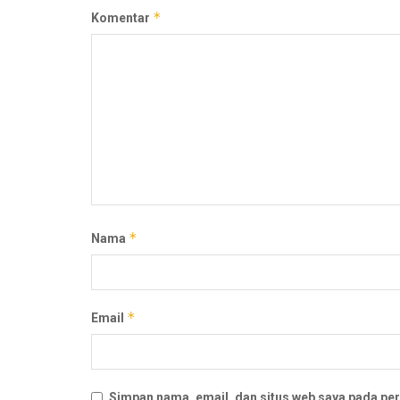
*
Komentar
*
Nama
*
Email
Simpan nama, email, dan situs web saya pada per