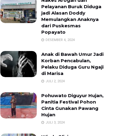
Nakes Arogan dan
Pelayanan Buruk Diduga
jadi Alasan Doddy
Memulangkan Anaknya
dari Puskesmas
Popayato
DESEMBER 4, 2024
Anak di Bawah Umur Jadi
Korban Pencabulan,
Pelaku Diduga Guru Ngaji
di Marisa
JULI 2, 2024
Pohuwato Diguyur Hujan,
Panitia Festival Pohon
Cinta Gunakan Pawang
Hujan
JULI 3, 2024