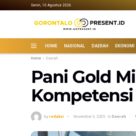
Senin, 10 Agustus 2026
HOME
NASIONAL
DAERAH
EKONOMI
Home
Daerah
Pani Gold M
Kompetensi
by
redaksi
November 3, 2025
in
Daerah