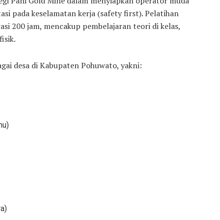
egi Pani Gold Mine dalam menyiapkan operator muda
si pada keselamatan kerja (safety first). Pelatihan
si 200 jam, mencakup pembelajaran teori di kelas,
isik.
bagai desa di Kabupaten Pohuwato, yakni:
hu)
a)