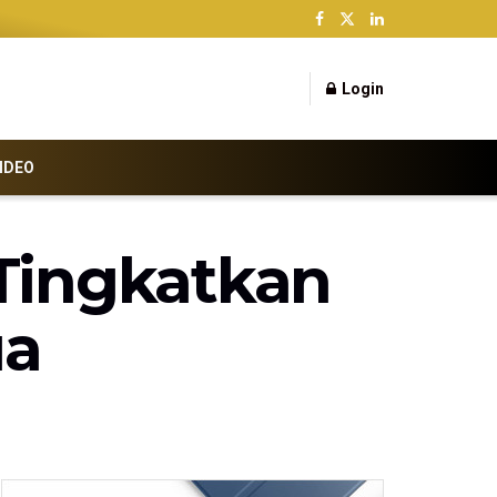
Login
IDEO
 Tingkatkan
ua