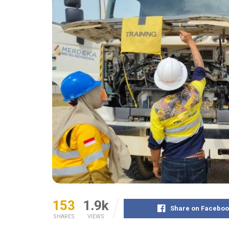
153
1.9k
Share on Faceboo
SHARES
VIEWS