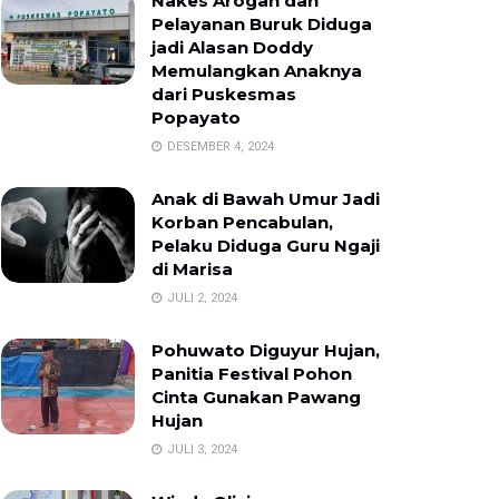
Nakes Arogan dan
Pelayanan Buruk Diduga
jadi Alasan Doddy
Memulangkan Anaknya
dari Puskesmas
Popayato
DESEMBER 4, 2024
Anak di Bawah Umur Jadi
Korban Pencabulan,
Pelaku Diduga Guru Ngaji
di Marisa
JULI 2, 2024
Pohuwato Diguyur Hujan,
Panitia Festival Pohon
Cinta Gunakan Pawang
Hujan
JULI 3, 2024