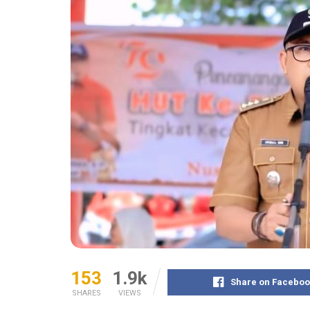
153
1.9k
Share on Faceboo
SHARES
VIEWS