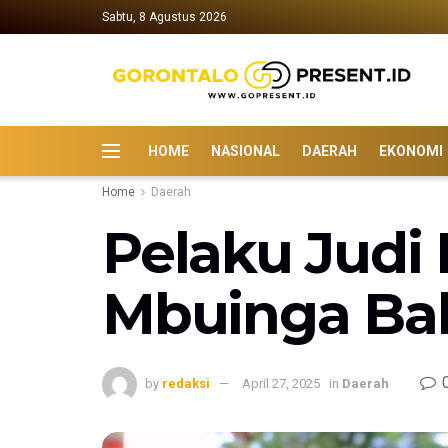
Sabtu, 8 Agustus 2026
HOME
NASIONAL
DAERAH
EKONOMI
Home
Daerah
Pelaku Judi
Mbuinga Bak
by
redaksi
April 27, 2025
in
Daerah