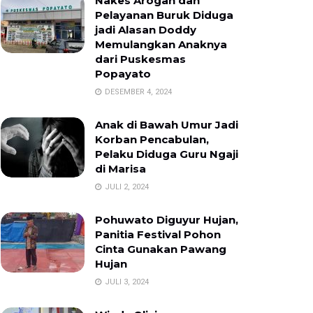
Nakes Arogan dan
Pelayanan Buruk Diduga
jadi Alasan Doddy
Memulangkan Anaknya
dari Puskesmas
Popayato
DESEMBER 4, 2024
Anak di Bawah Umur Jadi
Korban Pencabulan,
Pelaku Diduga Guru Ngaji
di Marisa
JULI 2, 2024
Pohuwato Diguyur Hujan,
Panitia Festival Pohon
Cinta Gunakan Pawang
Hujan
JULI 3, 2024