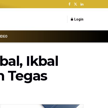
Login
IDEO
al, Ikbal
n Tegas