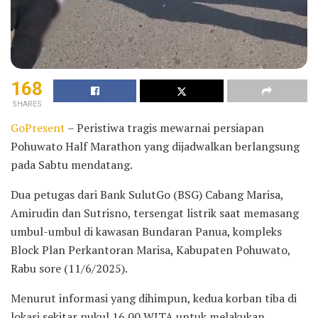
168
SHARES
GoPresent
– Peristiwa tragis mewarnai persiapan
Pohuwato Half Marathon yang dijadwalkan berlangsung
pada Sabtu mendatang.
Dua petugas dari Bank SulutGo (BSG) Cabang Marisa,
Amirudin dan Sutrisno, tersengat listrik saat memasang
umbul-umbul di kawasan Bundaran Panua, kompleks
Block Plan Perkantoran Marisa, Kabupaten Pohuwato,
Rabu sore (11/6/2025).
Menurut informasi yang dihimpun, kedua korban tiba di
lokasi sekitar pukul 16.00 WITA untuk melakukan