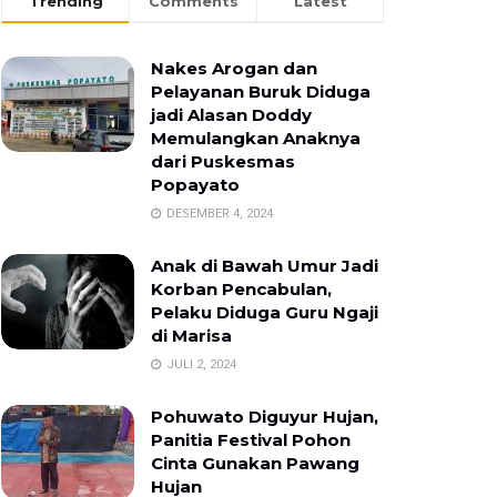
Trending
Comments
Latest
Nakes Arogan dan
Pelayanan Buruk Diduga
jadi Alasan Doddy
Memulangkan Anaknya
dari Puskesmas
Popayato
DESEMBER 4, 2024
Anak di Bawah Umur Jadi
Korban Pencabulan,
Pelaku Diduga Guru Ngaji
di Marisa
JULI 2, 2024
Pohuwato Diguyur Hujan,
Panitia Festival Pohon
Cinta Gunakan Pawang
Hujan