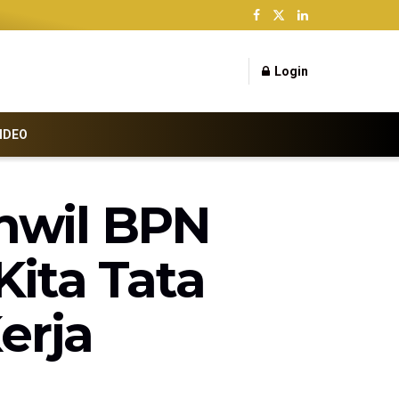
Login
IDEO
nwil BPN
Kita Tata
erja