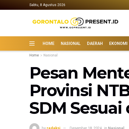
Sabtu, 8 Agustus 2026
HOME
NASIONAL
DAERAH
EKONOMI
Home
Nasional
Pesan Mente
Provinsi NTB
SDM Sesuai 
by
redaksi
Desember 18, 2024
in
Nasional