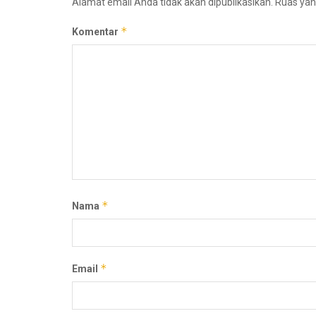
Alamat email Anda tidak akan dipublikasikan.
Ruas yan
*
Komentar
*
Nama
*
Email