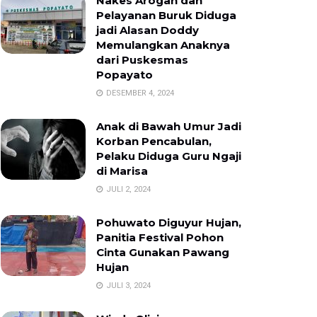
Nakes Arogan dan
Pelayanan Buruk Diduga
jadi Alasan Doddy
Memulangkan Anaknya
dari Puskesmas
Popayato
DESEMBER 4, 2024
Anak di Bawah Umur Jadi
Korban Pencabulan,
Pelaku Diduga Guru Ngaji
di Marisa
JULI 2, 2024
Pohuwato Diguyur Hujan,
Panitia Festival Pohon
Cinta Gunakan Pawang
Hujan
JULI 3, 2024