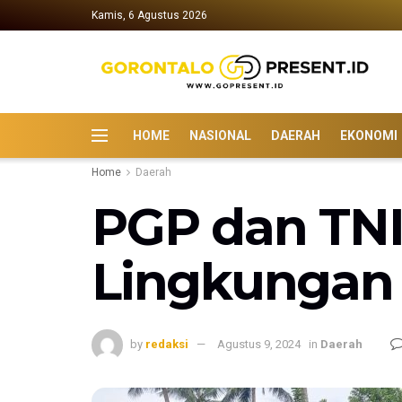
Kamis, 6 Agustus 2026
HOME
NASIONAL
DAERAH
EKONOMI
Home
Daerah
PGP dan TNI
Lingkungan 
by
redaksi
Agustus 9, 2024
in
Daerah