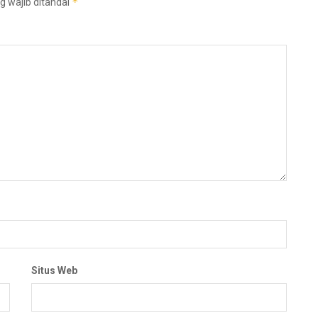
*
g wajib ditandai
Situs Web