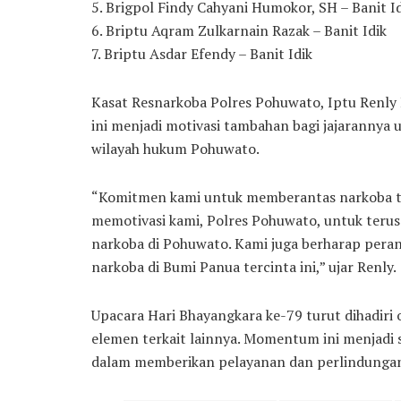
5. Brigpol Findy Cahyani Humokor, SH – Banit I
6. Briptu Aqram Zulkarnain Razak – Banit Idik
7. Briptu Asdar Efendy – Banit Idik
Kasat Resnarkoba Polres Pohuwato, Iptu Renl
ini menjadi motivasi tambahan bagi jajaranny
wilayah hukum Pohuwato.
“Komitmen kami untuk memberantas narkoba tidak
memotivasi kami, Polres Pohuwato, untuk ter
narkoba di Pohuwato. Kami juga berharap pera
narkoba di Bumi Panua tercinta ini,” ujar Renly.
Upacara Hari Bhayangkara ke-79 turut dihadiri
elemen terkait lainnya. Momentum ini menjadi s
dalam memberikan pelayanan dan perlindungan