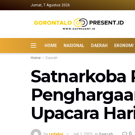
Jumat, 7 Agustus 2026
HOME
NASIONAL
DAERAH
EKONOMI
Home
Daerah
Satnarkoba 
Penghargaan
Upacara Har
0
by
redaksi
Juli 1, 2025
in
Daerah