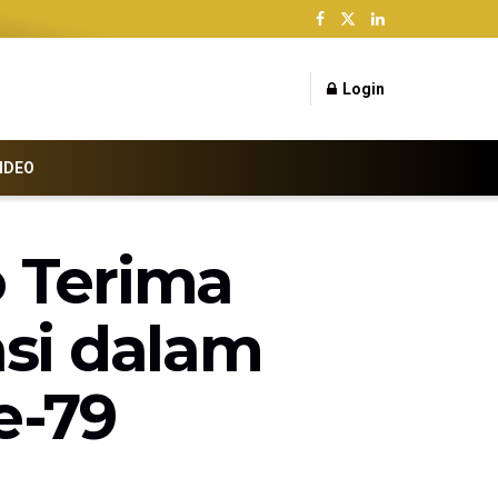
Login
IDEO
 Terima
asi dalam
e-79