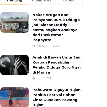
Trending
Comments
Latest
Nakes Arogan dan
Pelayanan Buruk Diduga
jadi Alasan Doddy
Memulangkan Anaknya
dari Puskesmas
Popayato
DESEMBER 4, 2024
Anak di Bawah Umur Jadi
Korban Pencabulan,
Pelaku Diduga Guru Ngaji
di Marisa
JULI 2, 2024
Pohuwato Diguyur Hujan,
Panitia Festival Pohon
Cinta Gunakan Pawang
Hujan