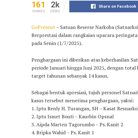
161
2k
Share on Facebook
SHARES
VIEWS
GoPresent
– Satuan Reserse Narkoba (Satnarko
Berprestasi dalam rangkaian upacara peringat
pada Senin (1/7/2025).
Penghargaan ini diberikan atas keberhasilan 
periode Januari hingga Juni 2025, dengan tot
target tahunan sebanyak 14 kasus.
Sebagai bentuk apresiasi, tujuh personel Satn
kasus tersebut menerima penghargaan, yakni:
1. Iptu Renly H. Turangan, SH – Kasat Resnark
2. Iptu Ismet Bouti – Kaurbin Opsnal
3. Aipda Marten Tagorumbo – Ps. Kanit 2
4. Bripka Wahid – Ps. Kanit 1