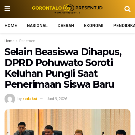
HOME
NASIONAL
DAERAH
EKONOMI
PENDIDIK
Home
Parlemen
Selain Beasiswa Dihapus,
DPRD Pohuwato Soroti
Keluhan Pungli Saat
Penerimaan Siswa Baru
by
redaksi
Juni 9, 2026