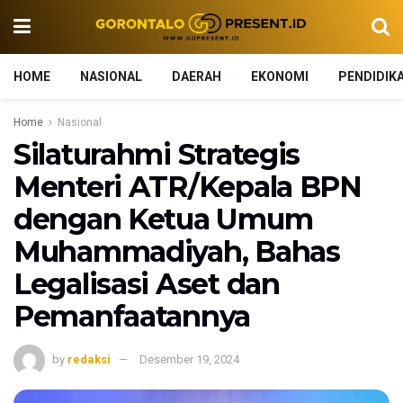
HOME
NASIONAL
DAERAH
EKONOMI
PENDIDIK
Home
Nasional
Silaturahmi Strategis
Menteri ATR/Kepala BPN
dengan Ketua Umum
Muhammadiyah, Bahas
Legalisasi Aset dan
Pemanfaatannya
by
redaksi
Desember 19, 2024