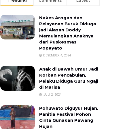
Trending
Comments
Latest
Nakes Arogan dan
Pelayanan Buruk Diduga
jadi Alasan Doddy
Memulangkan Anaknya
dari Puskesmas
Popayato
DESEMBER 4, 2024
Anak di Bawah Umur Jadi
Korban Pencabulan,
Pelaku Diduga Guru Ngaji
di Marisa
JULI 2, 2024
Pohuwato Diguyur Hujan,
Panitia Festival Pohon
Cinta Gunakan Pawang
Hujan