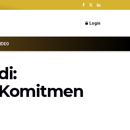
Login
IDEO
di:
n Komitmen