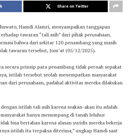
k
Share on Twitter
ohuwato, Hamdi Alamri, menyampaikan tanggapan
rhadap tawaran “tali asih” dari pihak perusahaan.
formasi bahwa dari sekitar 120 penambang yang masih
nolak tawaran tersebut, Jum’at (05/12/2025).
 secara prinsip para penambang tidak pernah sepakat
tnya, istilah tersebut seolah menempatkan masyarakat
han dari perusahaan, padahal aktivitas mereka dilakukan
engan istilah tali asih karena seakan-akan itu adalah
h masyarakat hanya menumpang di tanah leluhur
dak bisa bertahan karena alasan yuridis mereka bekerja
rnya istilah itu terpaksa diterima,” ungkap Hamdi saat