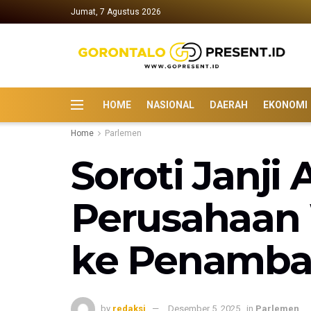
Jumat, 7 Agustus 2026
HOME
NASIONAL
DAERAH
EKONOMI
Home
Parlemen
Soroti Janji 
Perusahaan
ke Penamba
by
redaksi
Desember 5, 2025
in
Parlemen