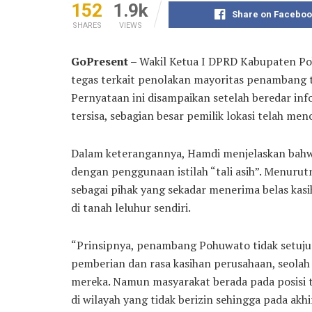
152
1.9k
Share on Faceboo
SHARES
VIEWS
GoPresent –
Wakil Ketua I DPRD Kabupaten P
tegas terkait penolakan mayoritas penambang te
Pernyataan ini disampaikan setelah beredar in
tersisa, sebagian besar pemilik lokasi telah me
Dalam keterangannya, Hamdi menjelaskan bahwa
dengan penggunaan istilah “tali asih”. Menuru
sebagai pihak yang sekadar menerima belas kasi
di tanah leluhur sendiri.
“Prinsipnya, penambang Pohuwato tidak setuju d
pemberian dan rasa kasihan perusahaan, seola
mereka. Namun masyarakat berada pada posisi ti
di wilayah yang tidak berizin sehingga pada akhi