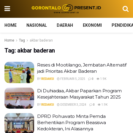
HOME
NASIONAL
DAERAH
EKONOMI
PENDIDIK
Home
Tag
akbar baderan
Tag:
akbar baderan
Reses di Mootilango, Jembatan Alternatif
jadi Prioritas Akbar Baderan
BY
REDAKSI
FEBRUARI 5, 2025
0
1.9K
Di Duhiadaa, Akbar Paparkan Program
Kesejahteraan Masyarakat Tahun 2025
BY
REDAKSI
DESEMBER 3, 2024
0
1.9K
DPRD Pohuwato Minta Pemda
Berhentikan Program Beasiswa
Kedokteran, Ini Alasannya