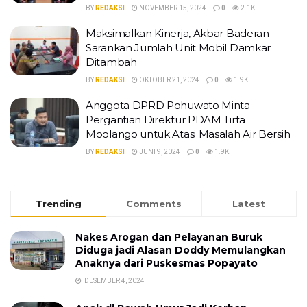
BY
REDAKSI
NOVEMBER 15, 2024
0
2.1K
Maksimalkan Kinerja, Akbar Baderan
Sarankan Jumlah Unit Mobil Damkar
Ditambah
BY
REDAKSI
OKTOBER 21, 2024
0
1.9K
Anggota DPRD Pohuwato Minta
Pergantian Direktur PDAM Tirta
Moolango untuk Atasi Masalah Air Bersih
BY
REDAKSI
JUNI 9, 2024
0
1.9K
Trending
Comments
Latest
Nakes Arogan dan Pelayanan Buruk
Diduga jadi Alasan Doddy Memulangkan
Anaknya dari Puskesmas Popayato
DESEMBER 4, 2024