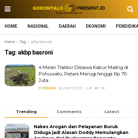
HOME
NASIONAL
DAERAH
EKONOMI
PENDIDIK
Home
Tag
akbp basroni
Tag:
akbp basroni
4 Mesin Traktor Dibawa Kabur Maling di
Pohuwato, Petani Merugi hingga Rp 70
Juta
BY
REDAKSI
JUNI 10, 2025
0
1.9K
Trending
Comments
Latest
Nakes Arogan dan Pelayanan Buruk
Diduga jadi Alasan Doddy Memulangkan