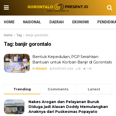
HOME
NASIONAL
DAERAH
EKONOMI
PENDIDIK
Home
Tag
banjir gorontalo
Tag:
banjir gorontalo
Bentuk Kepedulian, PGP Serahkan
Bantuan untuk Korban Banjir di Gorontalo
BY
REDAKSI
AGUSTUS 9, 2024
0
1.9K
Trending
Comments
Latest
Nakes Arogan dan Pelayanan Buruk
Diduga jadi Alasan Doddy Memulangkan
Anaknya dari Puskesmas Popayato