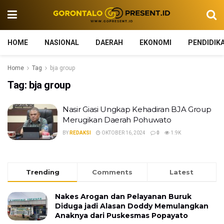
HOME
NASIONAL
DAERAH
EKONOMI
PENDIDIK
Home
Tag
bja group
Tag:
bja group
Nasir Giasi Ungkap Kehadiran BJA Group
Merugikan Daerah Pohuwato
BY
REDAKSI
OKTOBER 16, 2024
0
1.9K
Trending
Comments
Latest
Nakes Arogan dan Pelayanan Buruk
Diduga jadi Alasan Doddy Memulangkan
Anaknya dari Puskesmas Popayato