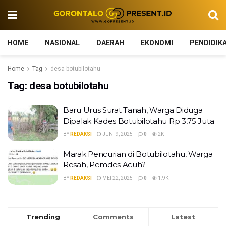
HOME
NASIONAL
DAERAH
EKONOMI
PENDIDIK
Home
Tag
desa botubilotahu
Tag:
desa botubilotahu
Baru Urus Surat Tanah, Warga Diduga
Dipalak Kades Botubilotahu Rp 3,75 Juta
BY
REDAKSI
JUNI 9, 2025
0
2K
Marak Pencurian di Botubilotahu, Warga
Resah, Pemdes Acuh?
BY
REDAKSI
MEI 22, 2025
0
1.9K
Trending
Comments
Latest