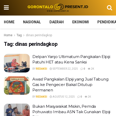
HOME
NASIONAL
DAERAH
EKONOMI
PENDIDIK
Home
Tag
dinas perindagkop
Tag:
dinas perindagkop
Delpan Yanjo Ultimatum Pangkalan Elpiji:
Patuhi HET atau Kena Sanksi
BY
REDAKSI
SEPTEMBER 22, 2025
0
2K
Awas! Pangkalan Elpiji yang Jual Tabung
Gas ke Pengecer Bakal Ditutup
Permanen
BY
REDAKSI
AGUSTUS 12, 2025
0
2K
Bukan Masyarakat Miskin, Pemda
Pohuwato Imbau ASN Tak Gunakan Elpiji