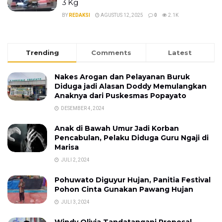
3 Kg
BY
REDAKSI
AGUSTUS 12, 2025
0
2.1K
Trending
Comments
Latest
Nakes Arogan dan Pelayanan Buruk
Diduga jadi Alasan Doddy Memulangkan
Anaknya dari Puskesmas Popayato
DESEMBER 4, 2024
Anak di Bawah Umur Jadi Korban
Pencabulan, Pelaku Diduga Guru Ngaji di
Marisa
JULI 2, 2024
Pohuwato Diguyur Hujan, Panitia Festival
Pohon Cinta Gunakan Pawang Hujan
JULI 3, 2024
Windy Olivia Tandatangani Proposal