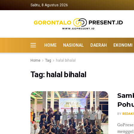
Sabtu, 8 Agustus 2026
HOME
NASIONAL
DAERAH
EKONOMI
Home
Tag
halal bihalal
Tag:
halal bihalal
Samb
Pohu
BY
REDAK
GoPrese
menggela