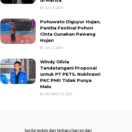
di Marisa
JULI 2, 2024
Pohuwato Diguyur Hujan,
Panitia Festival Pohon
Cinta Gunakan Pawang
Hujan
JULI 3, 2024
Windy Olivia
Tandatangani Proposal
untuk PT PETS, Nukhrawi:
PKC PMII Tidak Punya
Malu
OKTOBER 15, 2025
berita terkini dan terbaru hari ini dari