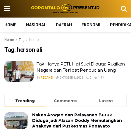
HOME
NASIONAL
DAERAH
EKONOMI
PENDIDIK
Home
Tag
herson ali
Tag:
herson ali
Tak Hanya PETI, Haji Suci Diduga Rugikan
Negara dan Terlibat Pencucian Uang
BY
REDAKSI
OKTOBER 3, 2025
0
1.9K
Trending
Comments
Latest
Nakes Arogan dan Pelayanan Buruk
Diduga jadi Alasan Doddy Memulangkan
Anaknya dari Puskesmas Popayato