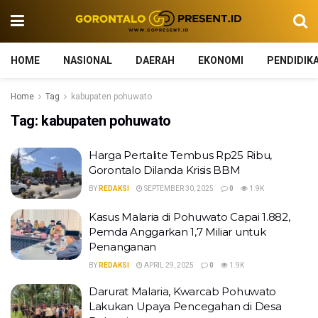
HOME
NASIONAL
DAERAH
EKONOMI
PENDIDIK
Home
Tag
kabupaten pohuwato
Tag:
kabupaten pohuwato
Harga Pertalite Tembus Rp25 Ribu,
Gorontalo Dilanda Krisis BBM
BY
REDAKSI
SEPTEMBER 30, 2025
0
1.9K
Kasus Malaria di Pohuwato Capai 1.882,
Pemda Anggarkan 1,7 Miliar untuk
Penanganan
BY
REDAKSI
APRIL 29, 2025
0
1.9K
Darurat Malaria, Kwarcab Pohuwato
Lakukan Upaya Pencegahan di Desa