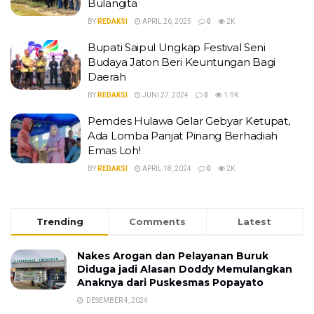
Bulangita
BY
REDAKSI
APRIL 26, 2025
0
2K
Bupati Saipul Ungkap Festival Seni
Budaya Jaton Beri Keuntungan Bagi
Daerah
BY
REDAKSI
JUNI 27, 2024
0
1.9K
Pemdes Hulawa Gelar Gebyar Ketupat,
Ada Lomba Panjat Pinang Berhadiah
Emas Loh!
BY
REDAKSI
APRIL 18, 2024
0
2K
Trending
Comments
Latest
Nakes Arogan dan Pelayanan Buruk
Diduga jadi Alasan Doddy Memulangkan
Anaknya dari Puskesmas Popayato
DESEMBER 4, 2024