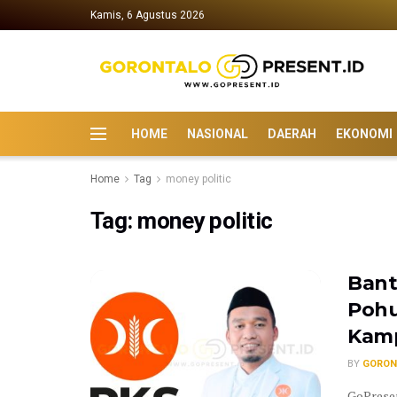
Kamis, 6 Agustus 2026
HOME
NASIONAL
DAERAH
EKONOMI
Home
Tag
money politic
Tag:
money politic
Bant
Pohu
Kam
BY
GORON
GoPresen