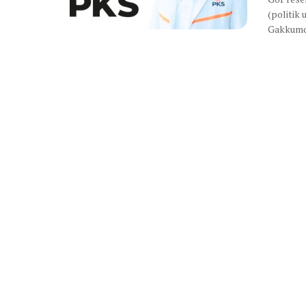
(politik 
Gakkumdu