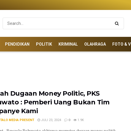
PENDIDIKAN
POLITIK
KRIMINAL
OLAHRAGA
FOTO & V
ah Dugaan Money Politic, PKS
wato : Pemberi Uang Bukan Tim
panye Kami
TALO MEDIA PRESENT
JULI 23, 2024
0
1.9K
t - Bawaslu Pohuwato akhirnya memutus dugaan money politik