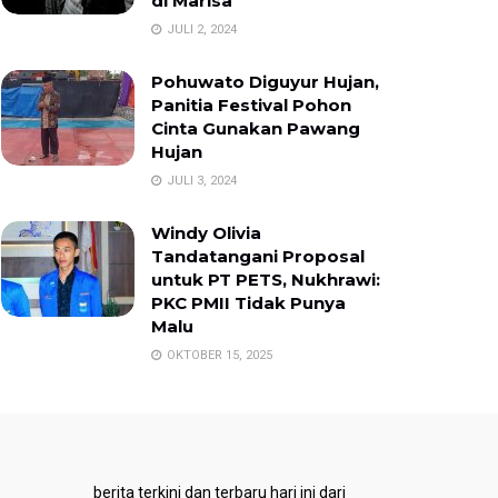
di Marisa
JULI 2, 2024
Pohuwato Diguyur Hujan,
Panitia Festival Pohon
Cinta Gunakan Pawang
Hujan
JULI 3, 2024
Windy Olivia
Tandatangani Proposal
untuk PT PETS, Nukhrawi:
PKC PMII Tidak Punya
Malu
OKTOBER 15, 2025
berita terkini dan terbaru hari ini dari