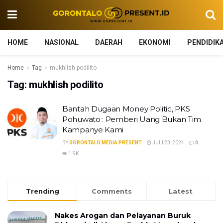
HOME
NASIONAL
DAERAH
EKONOMI
PENDIDIK
Home
Tag
mukhlish podilito
Tag:
mukhlish podilito
Bantah Dugaan Money Politic, PKS
Pohuwato : Pemberi Uang Bukan Tim
Kampanye Kami
BY
GORONTALO MEDIA PRESENT
JULI 23, 2024
0
1.9K
Trending
Comments
Latest
Nakes Arogan dan Pelayanan Buruk