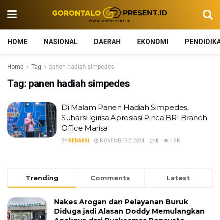
HOME
NASIONAL
DAERAH
EKONOMI
PENDIDIK
Home
Tag
panen hadiah simpedes
Tag:
panen hadiah simpedes
Di Malam Panen Hadiah Simpedes,
Suharsi Igirisa Apresiasi Pinca BRI Branch
Office Marisa
BY
REDAKSI
NOVEMBER 2, 2024
0
1.9K
Trending
Comments
Latest
Nakes Arogan dan Pelayanan Buruk
Diduga jadi Alasan Doddy Memulangkan