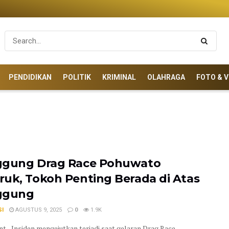
PENDIDIKAN
POLITIK
KRIMINAL
OLAHRAGA
FOTO & V
gung Drag Race Pohuwato
uk, Tokoh Penting Berada di Atas
ggung
SI
AGUSTUS 9, 2025
0
1.9K
t - Insiden mengejutkan terjadi saat gelaran Drag Race