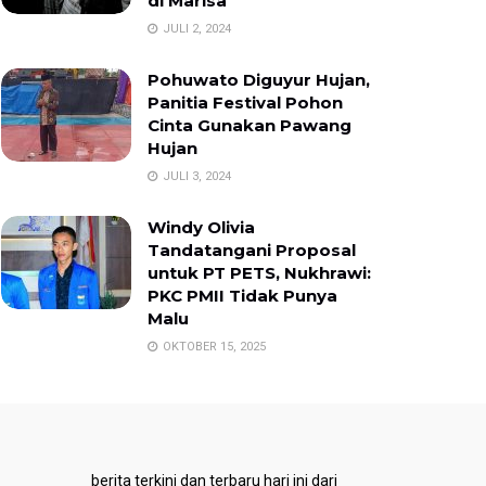
di Marisa
JULI 2, 2024
Pohuwato Diguyur Hujan,
Panitia Festival Pohon
Cinta Gunakan Pawang
Hujan
JULI 3, 2024
Windy Olivia
Tandatangani Proposal
untuk PT PETS, Nukhrawi:
PKC PMII Tidak Punya
Malu
OKTOBER 15, 2025
berita terkini dan terbaru hari ini dari