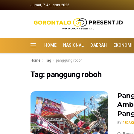
Jumat, 7 Agustus 2026
HOME
NASIONAL
DAERAH
EKONOMI
Home
Tag
panggung roboh
Tag:
panggung roboh
Pang
Ambr
Pan
BY
REDAK
GoPresen