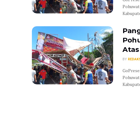
Pohuwato
Kabupate
Pang
Pohu
Atas
BY
REDAK
GoPresen
Pohuwato
Kabupate