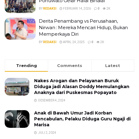
Pohuwato Gelar Halal Bihalal
BY
REDAKSI
FEBRUARI 14, 2026
0
2K
Derita Penambang vs Perusahaan,
Nirwan : Mereka Mencari Hidup, Bukan
Memperkaya Diri
BY
REDAKSI
APRIL 24, 2025
0
2K
Trending
Comments
Latest
Nakes Arogan dan Pelayanan Buruk
Diduga jadi Alasan Doddy Memulangkan
Anaknya dari Puskesmas Popayato
DESEMBER 4, 2024
Anak di Bawah Umur Jadi Korban
Pencabulan, Pelaku Diduga Guru Ngaji di
Marisa
JULI 2, 2024