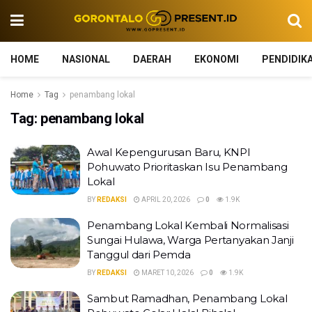
HOME
NASIONAL
DAERAH
EKONOMI
PENDIDIK
Home
Tag
penambang lokal
Tag:
penambang lokal
Awal Kepengurusan Baru, KNPI
Pohuwato Prioritaskan Isu Penambang
Lokal
BY
REDAKSI
APRIL 20, 2026
0
1.9K
Penambang Lokal Kembali Normalisasi
Sungai Hulawa, Warga Pertanyakan Janji
Tanggul dari Pemda
BY
REDAKSI
MARET 10, 2026
0
1.9K
Sambut Ramadhan, Penambang Lokal