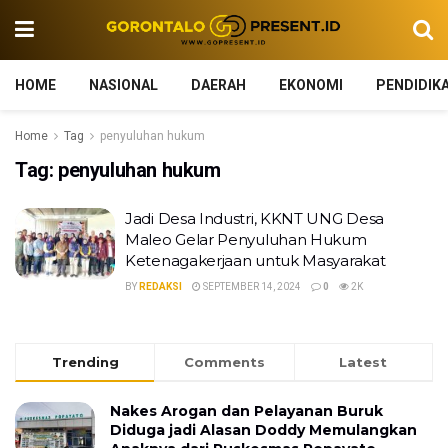
HOME
NASIONAL
DAERAH
EKONOMI
PENDIDIK
Home
Tag
penyuluhan hukum
Tag:
penyuluhan hukum
Jadi Desa Industri, KKNT UNG Desa
Maleo Gelar Penyuluhan Hukum
Ketenagakerjaan untuk Masyarakat
BY
REDAKSI
SEPTEMBER 14, 2024
0
2K
Trending
Comments
Latest
Nakes Arogan dan Pelayanan Buruk
Diduga jadi Alasan Doddy Memulangkan