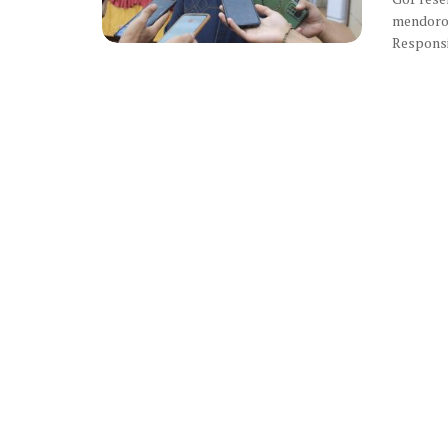
mendoron
Responsib