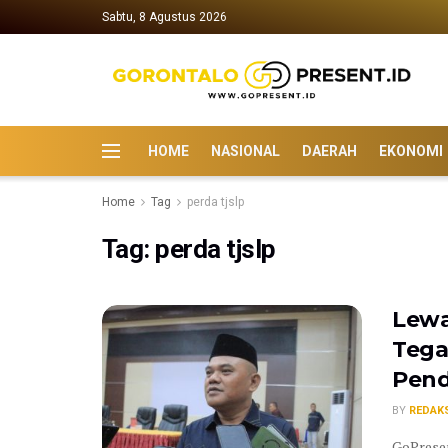
Sabtu, 8 Agustus 2026
HOME
NASIONAL
DAERAH
EKONOMI
Home
Tag
perda tjslp
Tag:
perda tjslp
Lewa
Tega
Pend
BY
REDAK
GoPresen