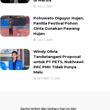
di Marisa
JULI 2, 2024
Pohuwato Diguyur Hujan,
Panitia Festival Pohon
Cinta Gunakan Pawang
Hujan
JULI 3, 2024
Windy Olivia
Tandatangani Proposal
untuk PT PETS, Nukhrawi:
PKC PMII Tidak Punya
Malu
OKTOBER 15, 2025
berita terkini dan terbaru hari ini dari