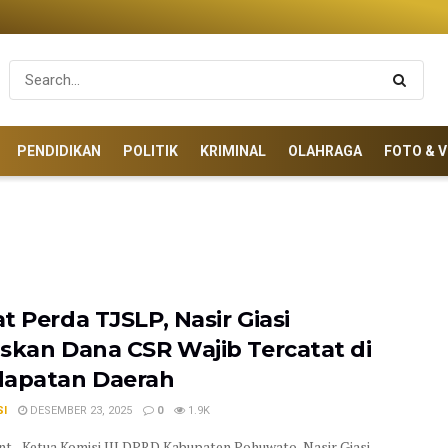
PENDIDIKAN
POLITIK
KRIMINAL
OLAHRAGA
FOTO & V
t Perda TJSLP, Nasir Giasi
skan Dana CSR Wajib Tercatat di
apatan Daerah
SI
DESEMBER 23, 2025
0
1.9K
t - Ketua Komisi III DPRD Kabupaten Pohuwato, Nasir Giasi,