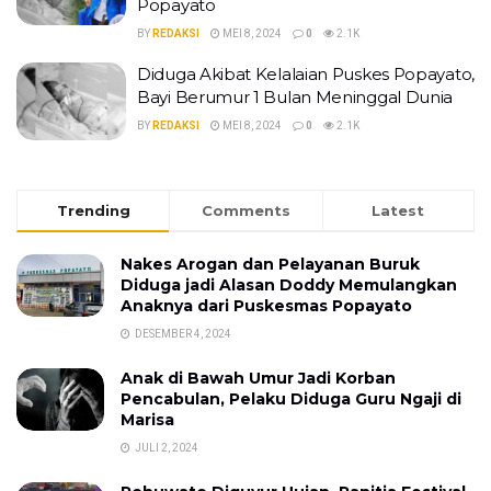
Popayato
BY
REDAKSI
MEI 8, 2024
0
2.1K
Diduga Akibat Kelalaian Puskes Popayato,
Bayi Berumur 1 Bulan Meninggal Dunia
BY
REDAKSI
MEI 8, 2024
0
2.1K
Trending
Comments
Latest
Nakes Arogan dan Pelayanan Buruk
Diduga jadi Alasan Doddy Memulangkan
Anaknya dari Puskesmas Popayato
DESEMBER 4, 2024
Anak di Bawah Umur Jadi Korban
Pencabulan, Pelaku Diduga Guru Ngaji di
Marisa
JULI 2, 2024