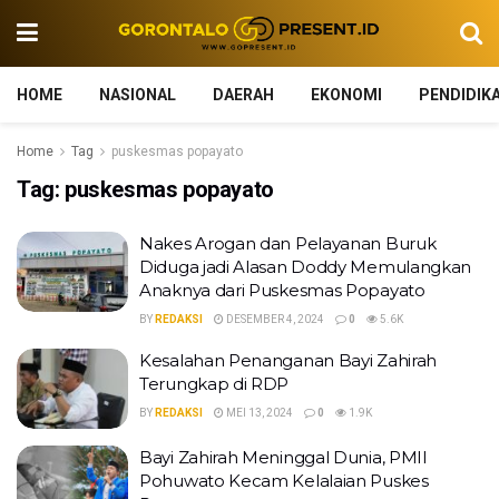
HOME
NASIONAL
DAERAH
EKONOMI
PENDIDIK
Home
Tag
puskesmas popayato
Tag:
puskesmas popayato
Nakes Arogan dan Pelayanan Buruk
Diduga jadi Alasan Doddy Memulangkan
Anaknya dari Puskesmas Popayato
BY
REDAKSI
DESEMBER 4, 2024
0
5.6K
Kesalahan Penanganan Bayi Zahirah
Terungkap di RDP
BY
REDAKSI
MEI 13, 2024
0
1.9K
Bayi Zahirah Meninggal Dunia, PMII
Pohuwato Kecam Kelalaian Puskes