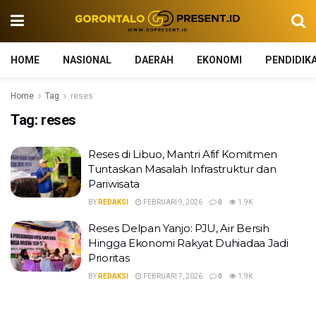
HOME
NASIONAL
DAERAH
EKONOMI
PENDIDIK
Home
Tag
reses
Tag:
reses
Reses di Libuo, Mantri Afif Komitmen
Tuntaskan Masalah Infrastruktur dan
Pariwisata
BY
REDAKSI
FEBRUARI 9, 2026
0
1.9K
Reses Delpan Yanjo: PJU, Air Bersih
Hingga Ekonomi Rakyat Duhiadaa Jadi
Prioritas
BY
REDAKSI
FEBRUARI 7, 2026
0
1.9K