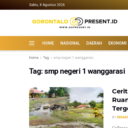
Sabtu, 8 Agustus 2026
HOME
NASIONAL
DAERAH
EKONOMI
Home
Tag
smp negeri 1 wanggarasi
Tag:
smp negeri 1 wanggarasi
Ceri
Ruan
Terg
BY
REDAK
GoPresen