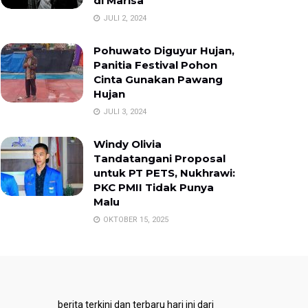
di Marisa
JULI 2, 2024
Pohuwato Diguyur Hujan,
Panitia Festival Pohon
Cinta Gunakan Pawang
Hujan
JULI 3, 2024
Windy Olivia
Tandatangani Proposal
untuk PT PETS, Nukhrawi:
PKC PMII Tidak Punya
Malu
OKTOBER 15, 2025
berita terkini dan terbaru hari ini dari