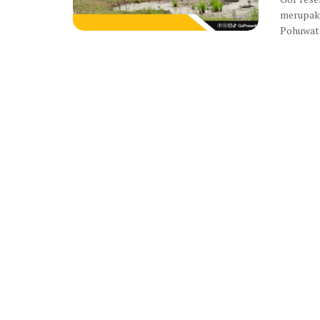
merupaka
Pohuwato