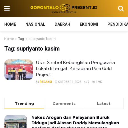
HOME
NASIONAL
DAERAH
EKONOMI
PENDIDIK
Home
Tag
supriyanto kasim
Tag:
supriyanto kasim
Ukin, Simbol Kebangkitan Pengusaha
Lokal di Tengah Kehadiran Pani Gold
Project
BY
REDAKSI
OKTOBER 1, 2025
0
1.9K
Trending
Comments
Latest
Nakes Arogan dan Pelayanan Buruk
Diduga jadi Alasan Doddy Memulangkan