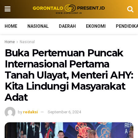
HOME
NASIONAL
DAERAH
EKONOMI
PENDIDIK
Home
Nasional
Buka Pertemuan Puncak
Internasional Pertama
Tanah Ulayat, Menteri AHY:
Kita Lindungi Masyarakat
Adat
by
redaksi
September 6, 2024