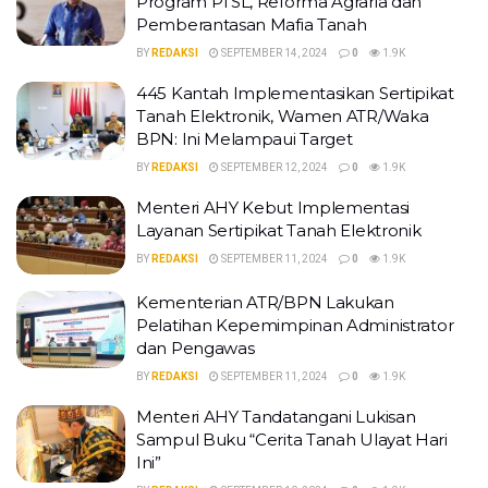
Program PTSL, Reforma Agraria dan
Pemberantasan Mafia Tanah
BY
REDAKSI
SEPTEMBER 14, 2024
0
1.9K
445 Kantah Implementasikan Sertipikat
Tanah Elektronik, Wamen ATR/Waka
BPN: Ini Melampaui Target
BY
REDAKSI
SEPTEMBER 12, 2024
0
1.9K
Menteri AHY Kebut Implementasi
Layanan Sertipikat Tanah Elektronik
BY
REDAKSI
SEPTEMBER 11, 2024
0
1.9K
Kementerian ATR/BPN Lakukan
Pelatihan Kepemimpinan Administrator
dan Pengawas
BY
REDAKSI
SEPTEMBER 11, 2024
0
1.9K
Menteri AHY Tandatangani Lukisan
Sampul Buku “Cerita Tanah Ulayat Hari
Ini”