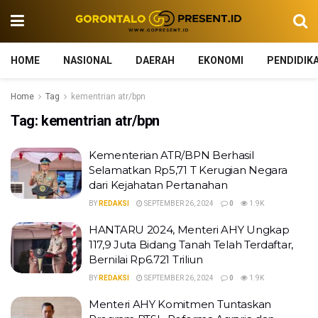
HOME
NASIONAL
DAERAH
EKONOMI
PENDIDIK
Home
Tag
kementrian atr/bpn
Tag:
kementrian atr/bpn
Kementerian ATR/BPN Berhasil
Selamatkan Rp5,71 T Kerugian Negara
dari Kejahatan Pertanahan
BY
REDAKSI
SEPTEMBER 26, 2024
0
1.9K
HANTARU 2024, Menteri AHY Ungkap
117,9 Juta Bidang Tanah Telah Terdaftar,
Bernilai Rp6.721 Triliun
BY
REDAKSI
SEPTEMBER 26, 2024
0
1.9K
Menteri AHY Komitmen Tuntaskan