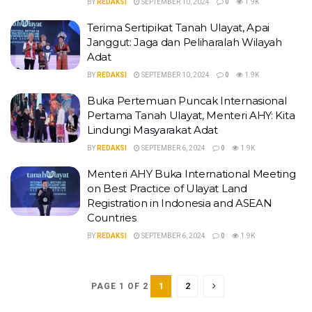
BY
REDAKSI
SEPTEMBER 10, 2024
0
1.9K
Terima Sertipikat Tanah Ulayat, Apai
Janggut: Jaga dan Peliharalah Wilayah
Adat
BY
REDAKSI
SEPTEMBER 10, 2024
0
1.9K
Buka Pertemuan Puncak Internasional
Pertama Tanah Ulayat, Menteri AHY: Kita
Lindungi Masyarakat Adat
BY
REDAKSI
SEPTEMBER 6, 2024
0
1.9K
Menteri AHY Buka International Meeting
on Best Practice of Ulayat Land
Registration in Indonesia and ASEAN
Countries
BY
REDAKSI
SEPTEMBER 6, 2024
0
1.9K
1
2
PAGE 1 OF 2