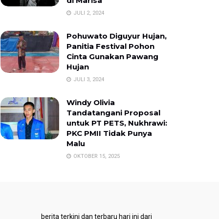
di Marisa
JULI 2, 2024
Pohuwato Diguyur Hujan,
Panitia Festival Pohon
Cinta Gunakan Pawang
Hujan
JULI 3, 2024
Windy Olivia
Tandatangani Proposal
untuk PT PETS, Nukhrawi:
PKC PMII Tidak Punya
Malu
OKTOBER 15, 2025
berita terkini dan terbaru hari ini dari