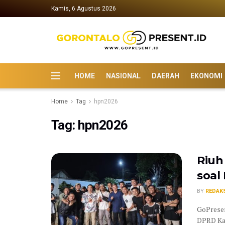
Kamis, 6 Agustus 2026
HOME
NASIONAL
DAERAH
EKONOMI
Home
Tag
hpn2026
Tag:
hpn2026
Riuh
soal
BY
REDAK
GoPresen
DPRD Kab